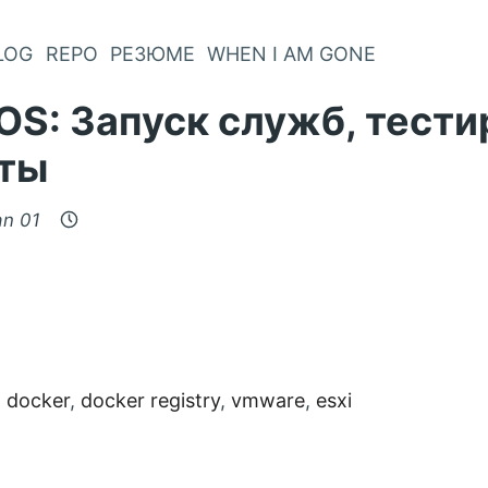
LOG
REPO
РЕЗЮМЕ
WHEN I AM GONE
OS: Запуск служб, тест
ты
an 01
ies:
,
docker
,
docker registry
,
vmware
,
esxi