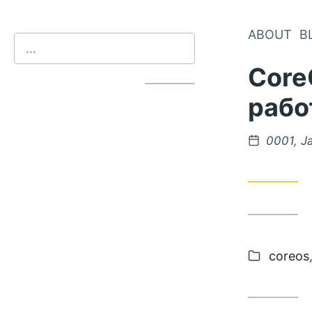
ABOUT
B
Core
рабо
0001, J
categor
coreos