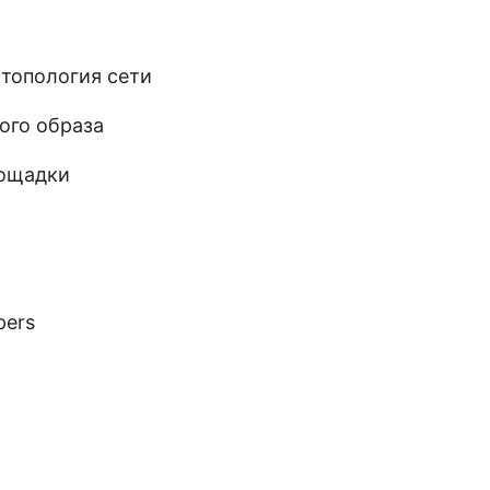
 топология сети
ого образа
лощадки
pers