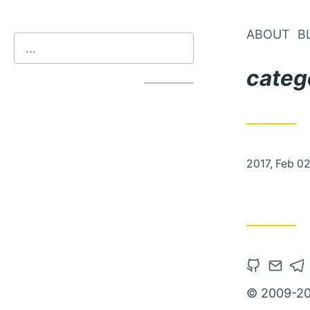
ABOUT
B
categ
2017, Feb 0
© 2009-20