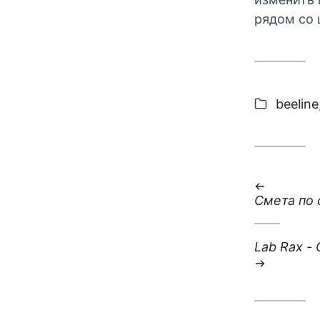
рядом со
categor
beeline
:
Смета по 
:
Lab Rax -