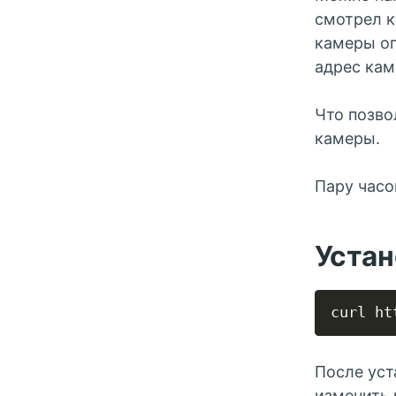
смотрел к
камеры оп
адрес кам
Что позво
камеры.
Пару часо
Устан
После уст
изменить 