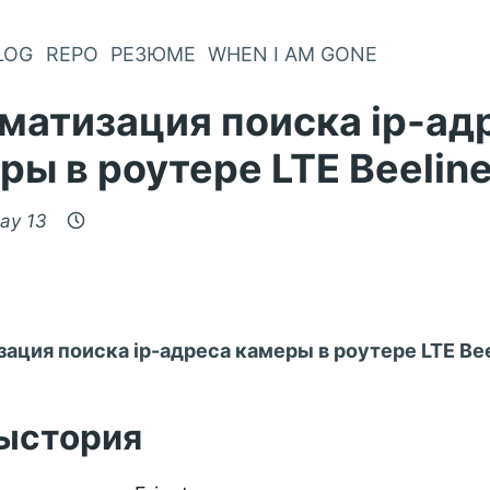
LOG
REPO
РЕЗЮМЕ
WHEN I AM GONE
матизация поиска ip-ад
ры в роутере LTE Beeline
ay 13
ация поиска ip-адреса камеры в роутере LTE Bee
ыстория