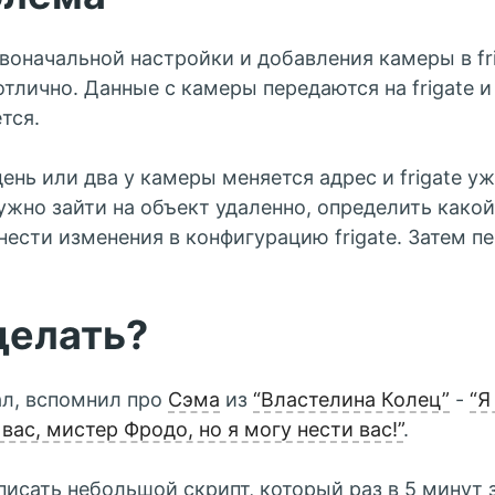
воначальной настройки и добавления камеры в fri
отлично. Данные с камеры передаются на frigate и
тся.
день или два у камеры меняется адрес и frigate у
ужно зайти на объект удаленно, определить какой
нести изменения в конфигурацию frigate. Затем п
делать?
л, вспомнил про
Сэма
из
“Властелина Колец”
-
“Я
вас, мистер Фродо, но я могу нести вас!”
.
исать небольшой скрипт, который раз в 5 минут 