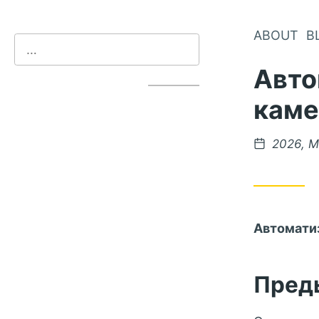
ABOUT
B
Авто
каме
2026, M
Автоматиз
Пред