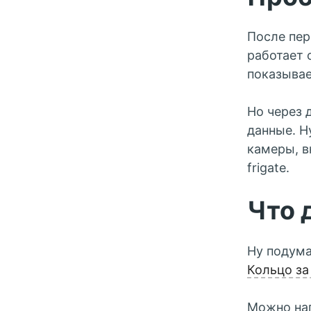
После пер
работает 
показывае
Но через 
данные. Н
камеры, в
frigate.
Что 
Ну подума
Кольцо за 
Можно нап