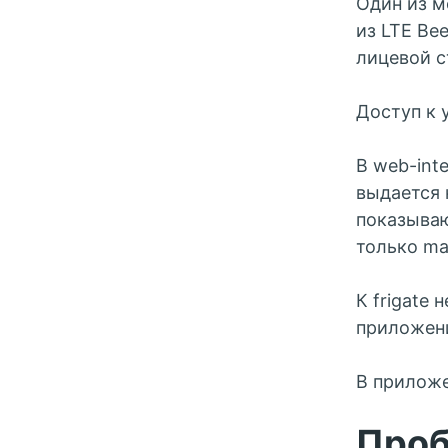
Один из 
из LTE Be
лицевой с
Доступ к у
В web-int
выдается н
показываю
только ma
К frigate
приложени
В приложе
Про