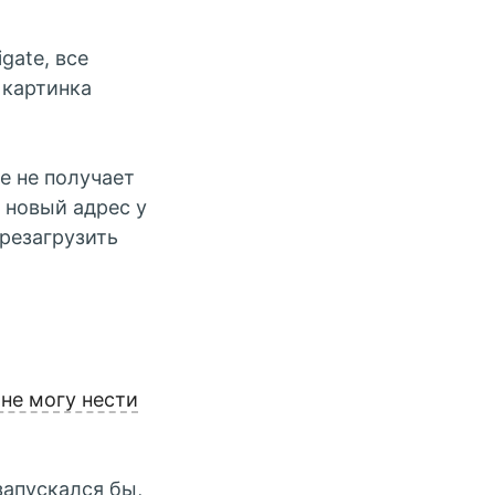
gate, все
 картинка
же не получает
 новый адрес у
ерезагрузить
 не могу нести
запускался бы,