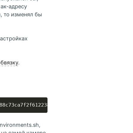
мак-адресу
, то изменял бы
настройках
обвязку
.
nvironments.sh,
 на самой камере,