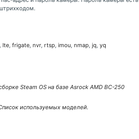
 штрихкодом.
ies:
,
lte
,
frigate
,
nvr
,
rtsp
,
imou
,
nmap
,
jq
,
yq
сборке Steam OS на базе Asrock AMD BC-250
 Список используемых моделей.