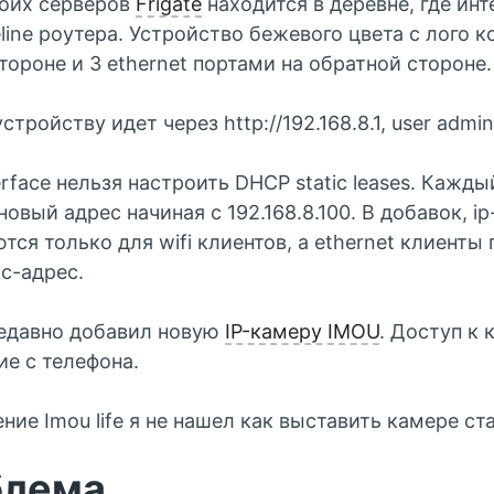
моих серверов
Frigate
находится в деревне, где инт
eline роутера. Устройство бежевого цвета с лого 
тороне и 3 ethernet портами на обратной стороне.
стройству идет через http://192.168.8.1, user admi
erface нельзя настроить DHCP static leases. Кажд
овый адрес начиная с 192.168.8.100. В добавок, i
тся только для wifi клиентов, а ethernet клиенты
c-адрес.
 недавно добавил новую
IP-камеру IMOU
. Доступ к 
е с телефона.
ние Imou life я не нашел как выставить камере ст
блема