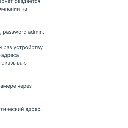
ернет раздается
компании на
n, password admin.
ый раз устройству
p-адреса
 показывают
камере через
атический адрес.