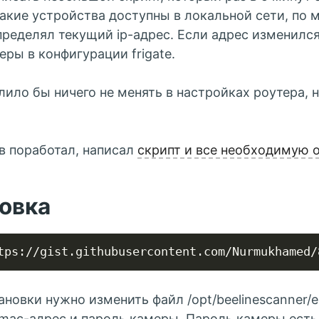
акие устройства доступны в локальной сети, по 
ределял текущий ip-адрес. Если адрес изменился
еры в конфигурации frigate.
лило бы ничего не менять в настройках роутера, 
в поработал, написал
скрипт и все необходимую 
овка
ановки нужно изменить файл /opt/beelinescanner/e
mac-адрес и пароль камеры. Пароль камеры есть