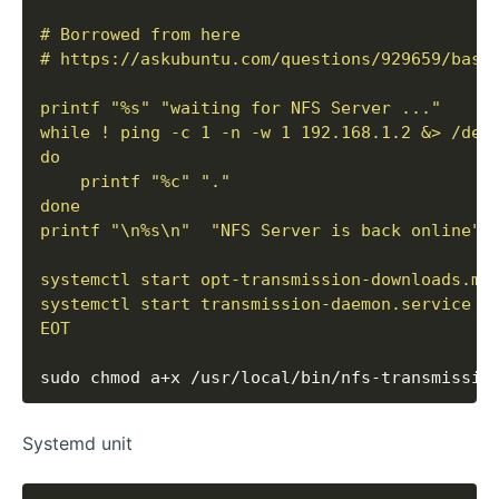
EOT
Systemd unit