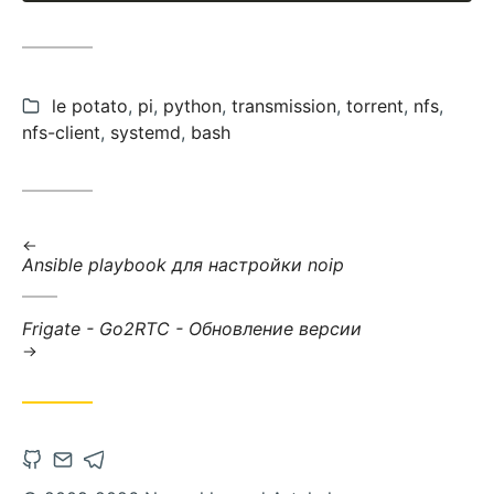
categories:
le potato
,
pi
,
python
,
transmission
,
torrent
,
nfs
,
nfs-client
,
systemd
,
bash
:
Ansible playbook для настройки noip
:
Frigate - Go2RTC - Обновление версии