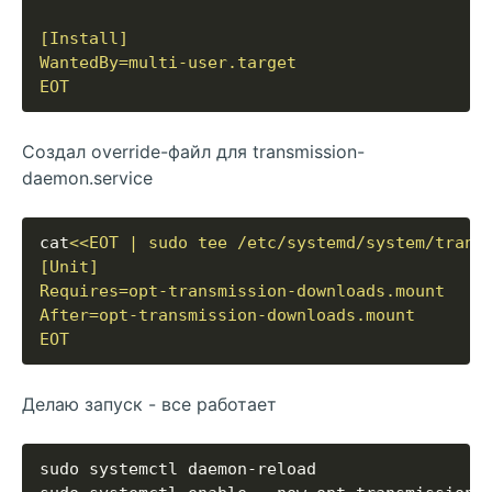
EOT
Создал override-файл для transmission-
daemon.service
cat
EOT
Делаю запуск - все работает