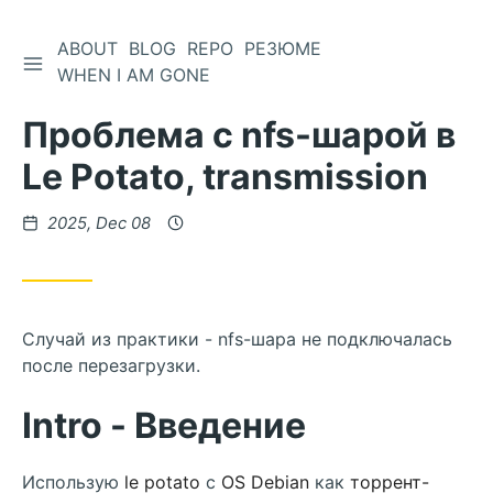
ABOUT
BLOG
REPO
РЕЗЮМЕ
WHEN I AM GONE
Проблема с nfs-шарой в
Le Potato, transmission
2025, Dec 08
Случай из практики - nfs-шара не подключалась
после перезагрузки.
Intro - Введение
Использую
le potato
c
OS Debian
как
торрент-