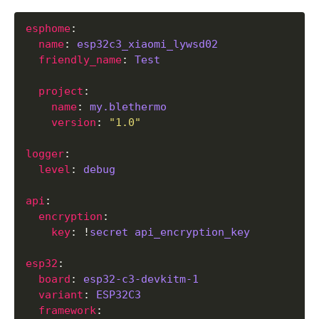
esphome
name
: 
esp32c3_xiaomi_lywsd02
friendly_name
: 
Test
project
name
: 
my.blethermo
version
: 
"1.0"
logger
level
: 
debug
api
encryption
key
: !
secret api_encryption_key
esp32
board
: 
esp32-c3-devkitm-1
variant
: 
ESP32C3
framework