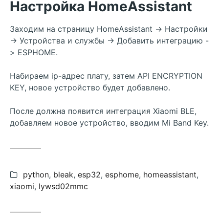
Настройка HomeAssistant
Заходим на страницу HomeAssistant -> Настройки
-> Устройства и службы -> Добавить интеграцию -
> ESPHOME.
Набираем ip-адрес плату, затем API ENCRYPTION
KEY, новое устройство будет добавлено.
После должна появится интеграция Xiaomi BLE,
добавляем новое устройство, вводим Mi Band Key.
categories:
python
,
bleak
,
esp32
,
esphome
,
homeassistant
,
xiaomi
,
lywsd02mmc