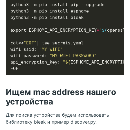
export ESPHOME_API_ENCRYPTION_KEY
=
"
$(
openssl 
cat<<
"EOF"
wifi_ssid: 
"MY_WIFI"
wifi_password: 
"MY_WIFI_PASSWORD"
api_encryption_key: 
"
${
ESPHOME_API_ENCRYPTION
Ищем mac address нашего
устройства
Для поиска устройства будем использовать
библиотеку bleak и пример discover.py.