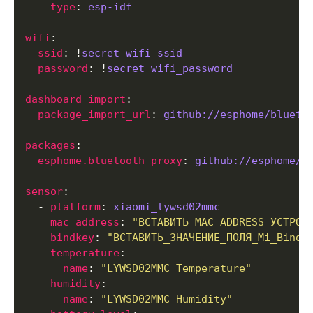
type
: 
esp-idf
wifi
ssid
: !
secret wifi_ssid
password
: !
secret wifi_password
dashboard_import
package_import_url
: 
github://esphome/blueto
packages
esphome.bluetooth-proxy
: 
github://esphome/b
sensor
  - 
platform
: 
xiaomi_lywsd02mmc
mac_address
: 
"ВСТАВИТЬ_MAC_ADDRESS_УСТРОЙ
bindkey
: 
"ВСТАВИТЬ_ЗНАЧЕНИЕ_ПОЛЯ_Mi_Bind_
temperature
name
: 
"LYWSD02MMC Temperature"
humidity
name
: 
"LYWSD02MMC Humidity"